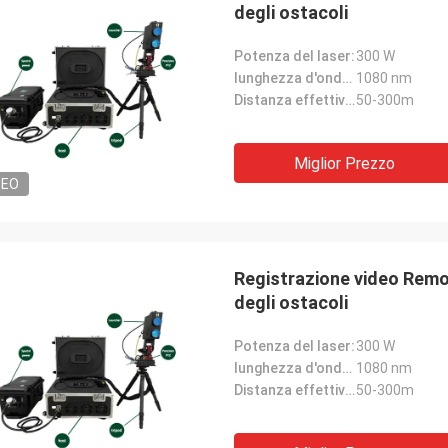
degli ostacoli
Potenza del laser:
300 W
lunghezza d'onda del laser:
1080 nm
Distanza effettiva di lavoro:
50-300m
Miglior Prezzo
DEO
Registrazione video Remot
degli ostacoli
Potenza del laser:
300 W
lunghezza d'onda del laser:
1080 nm
Distanza effettiva di lavoro:
50-300m