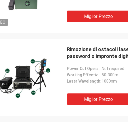
Miglior Prezzo
DEO
Rimozione di ostacoli lase
password o impronte digita
Power Cut Operation:
Not required
Working Effective Distance:
50-300m
Laser Wavelength:
1080nm
Miglior Prezzo