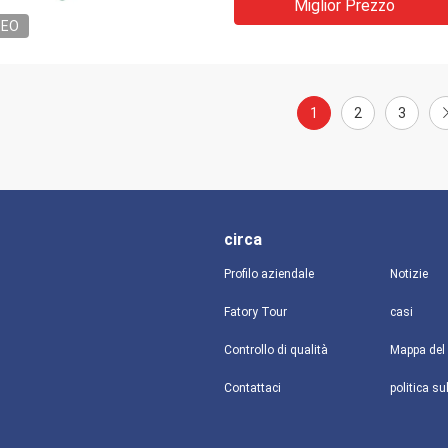
Miglior Prezzo
DEO
1
2
3
circa
Profilo aziendale
Notizie
Fatory Tour
casi
Controllo di qualità
Mappa del 
Contattaci