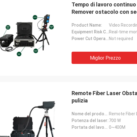
Tempo di lavoro continuo 3
Remover ostacolo con se
Product Name:
Equipment Risk Control Function:
Power Cut Operation:
Not required
Miglior Prezzo
Remote Fiber Laser Obst
pulizia
Nome del prodotto:
Remote Fiber 
Potenza del laser:
700 W
Portata del lavoro:
0~400M