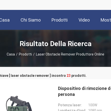
Casa
Chi Siamo
Prodotti
Video
Most
Risultato Della Ricerca
Casa
/
Prodotti
/
Laser Obstacle Remover Produttore Online
hiave [ laser obstacle remover ] incontro
23
prodotti.
Dispositivo di rimozione d
persona
Potenza laser:
100W
Lunghezza d'onda laser:
1080 nm