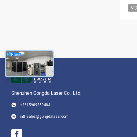
VI
Shenzhen Gongda Laser Co., Ltd.
+8615989859484
intl_sales@gongdalaser.com