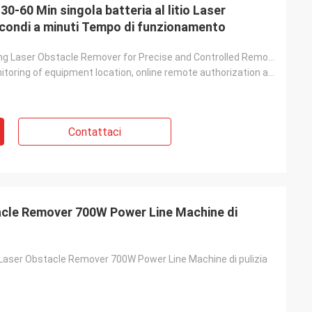
0-60 Min singola batteria al litio Laser
condi a minuti Tempo di funzionamento
Video Recording Laser Obstacle Remover for Precise and Controlled Removal of Obstacles
Real-time monitoring of equipment location, online remote authorization and electronic fence function, and can track and query historical records at any time
Contattaci
acle Remover 700W Power Line Machine di
Laser Obstacle Remover 700W Power Line Machine di pulizia